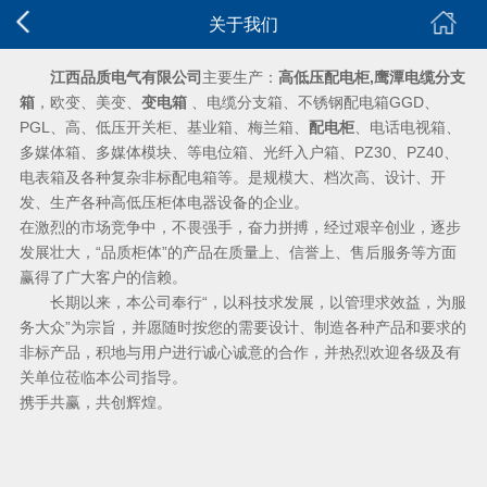
关于我们
江西品质电气有限公司
主要生产：
高低压配电柜
,
鹰潭电缆分支
箱
，欧变、美变、
变
电箱
、
电缆分支箱、不锈钢配电箱GGD、
PGL、高、低压开关柜、基业箱、梅兰箱、
配电柜
、
电话电视箱、
多媒体箱、多媒体模块、等电位箱、光纤入户箱、PZ30、PZ40、
电表箱及各种复杂非标配电箱等。是规模大、档次高、设计、开
发、生产各种高低压柜体电器设备的企业。
在激烈的市场竞争中，不畏强手，奋力拼搏，经过艰辛创业，逐步
发展壮大，“品质柜体
”的产品在质量上、信誉上、售后服务等方面
赢得了广大客户的信赖。
长期以来，本公司奉行“，以科技求发展，
以管理求效益，为服
务大众
”为宗旨，并愿随时按您的需要设计、制造各种产品和要求的
非标产品，积地与用户进行诚心诚意的合作，并热烈欢迎各级及有
关单位莅临本公司指导。
携手共赢，共创辉煌。