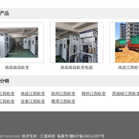
产品
南昌南昌欧变
南昌南昌欧变电箱
南昌江西欧
分销
江西欧变
南昌江西欧变
抚州江西欧变
赣州江西欧变
景德镇江西欧
江西欧变
宜春江西欧变
鹰潭江西欧变
ht reserved
技术支持：汇航科技 备案号:
赣ICP备18012497号