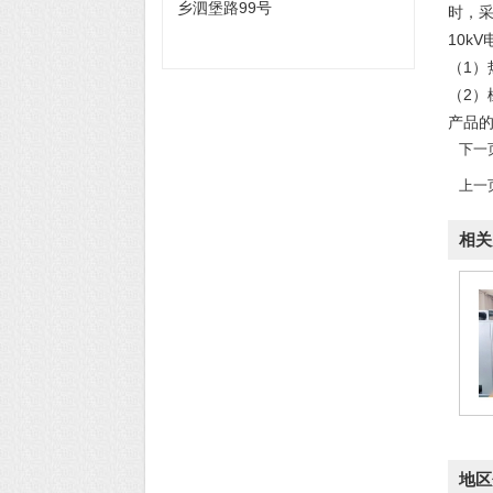
乡泗堡路99号
时，
10k
（1
（2
产品
下一
上一
相关
地区